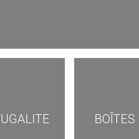
UGALITE
BOÎTES